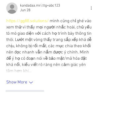
kandadaa.mri.ttg+abc123
Jun 28
https://gg88.solutions/
 mình cũng chỉ ghé vào 
xem thử vì thấy mọi người nhắc hoài, chủ yếu 
tò mò giao diện với cách họ trình bày thông tin 
thôi. Lướt một vòng thấy trang sắp xếp khá dễ 
chịu, không bị rối mắt, các mục chia theo khối 
nên đọc nhanh vẫn nắm được ý chính. Mình 
để ý họ có đoạn nói về bảo mật/mã hóa đặt 
khá nổi, kiểu viết rõ ràng nên cảm giác yên 
tâm hơn khi…
Show More
Like
Reply
bentiecesav.a.ge54.62
Jun 28
b52club vg
 hôm nọ mình cũng chỉ ghé thử vì 
thấy bạn bè nhắc, kiểu vào xem trang họ làm 
ra sao thôi chứ không đăng ký gì. Lướt một 