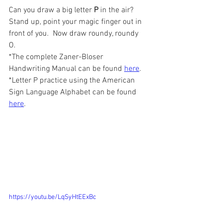
Can you draw a big letter 
P
 in the air?  
Stand up, point your magic finger out in 
front of you.  Now draw roundy, roundy 
O.  
*The complete Zaner-Bloser 
Handwriting Manual can be found 
here
.  
*Letter P practice using the American 
Sign Language Alphabet can be found 
here
.
https://youtu.be/LqSyHtEExBc