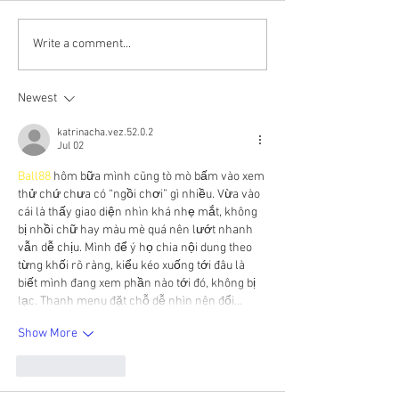
The Adventures of Roy G.
The Adventures 
Write a comment...
Biv: the color Orange
Biv: The Color R
Newest
katrinacha.vez.52.0.2
Jul 02
Ball88
 hôm bữa mình cũng tò mò bấm vào xem 
thử chứ chưa có “ngồi chơi” gì nhiều. Vừa vào 
cái là thấy giao diện nhìn khá nhẹ mắt, không 
bị nhồi chữ hay màu mè quá nên lướt nhanh 
vẫn dễ chịu. Mình để ý họ chia nội dung theo 
từng khối rõ ràng, kiểu kéo xuống tới đâu là 
biết mình đang xem phần nào tới đó, không bị 
lạc. Thanh menu đặt chỗ dễ nhìn nên đổi…
Show More
Like
Reply