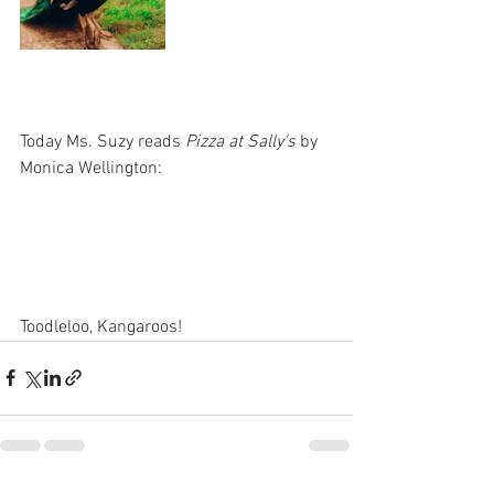
Today Ms. Suzy reads 
Pizza at Sally's
 by 
Monica Wellington:
Toodleloo, Kangaroos!