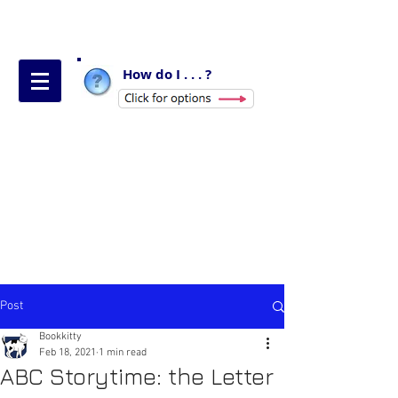
How do I . . . ?
Post
Bookkitty
Feb 18, 2021
1 min read
ABC Storytime: the Letter