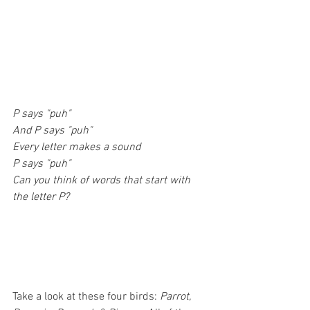
P says "puh"
And P says "puh"
Every letter makes a sound
P says "puh" 
Can you think of words that start with 
the letter P?
Take a look at these four birds: 
Parrot, 